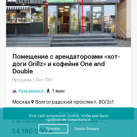
Помещение с арендатороами «хот-
доги Grillz» и кофейня One and
Double
Лот 190
Продажа |
Кузьминки
1 мин
Москва
Волгоградский проспект, 80/2c1
Готовый арендный бизнес на первой линии домов
Фильтры
Этот сайт использует cookie, чтобы вам было
в Кузьминках. Сверхвысокий поток пешеходного
удобнее им пользоваться.
и автомобильного трафика. Окружение —...
Принять
Узнать больше
54 180 000 ₽