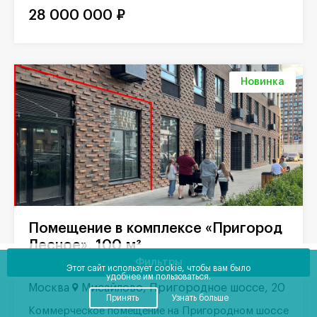
28 000 000 ₽
Новинка
Помещение в комплексе «Пригород
Лесное», 100 м²
Фильтры
Лот 57369
Продажа |
Этот сайт использует cookie, чтобы вам было
удобнее им пользоваться.
Москва
Мисайлово, Пригородное шоссе, 20
Принять
Узнать больше
Коммерческое помещение на Пригородном шоссе