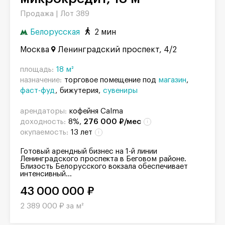
Продажа |
Лот 389
Белорусская
2 мин
Москва
Ленинградский проспект, 4/2
площадь:
18 м²
назначение:
торговое помещение под
магазин
фаст-фуд
бижутерия
сувениры
арендаторы:
кофейня Calma
доходность:
8%,
276 000 ₽/мес
окупаемость:
13 лет
Готовый арендный бизнес на 1-й линии
Ленинградского проспекта в Беговом районе.
Близость Белорусского вокзала обеспечивает
интенсивный...
43 000 000 ₽
2 389 000 ₽ за м²