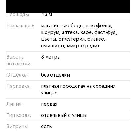
Адрес:
Земляной Вал, 42
Площадь:
43 м²
Назначение:
магазин
свободное
кофейня
шоурум
аптека
кафе
фаст-фуд
цветы
бижутерия
бизнес
сувениры
микрокредит
Высота
3 метра
потолков:
Отделка:
без отделки
Парковка:
платная городская на соседних
улицах
Линия:
первая
Тип входа:
отдельный с улицы
Витрины
есть