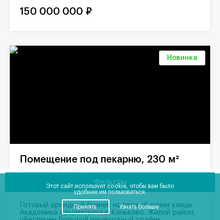
150 000 000 ₽
Новинка
Помещение под пекарню, 230 м²
Лот 58611
Продажа |
Фильтры
Этот сайт использует cookie, чтобы вам было
Москва
Академика Арцимовича, 13
удобнее им пользоваться.
Готовый арендный бизнес на первой линии улицы
Принять
Узнать больше
Академика Арцимовича в Коньково. Жилой район,
обеспечен большой пешеходный трафик.