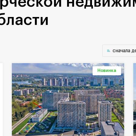
рческой недвижи
бласти
cначала 
Новинка