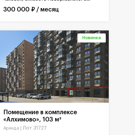
300 000 ₽ / месяц
Новинка
Помещение в комплексе
«Алхимово», 103 м²
Лот 31727
Аренда |