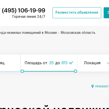
 (495) 106-19-99
Разместить объявление
Горячая линия 24/7
нда нежилых помещений в Москве
Московская область
сяц
Площадь от
35
до
815
м²
Локация
показат