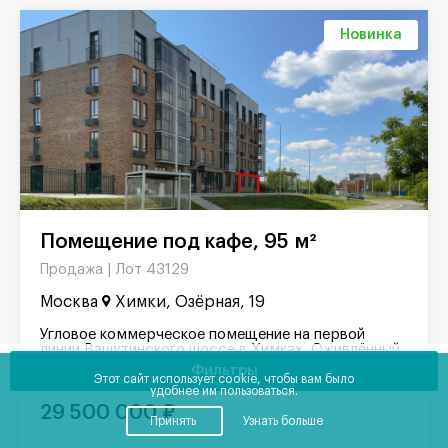
Новинка
Помещение под кафе, 95 м²
Лот 43129
Продажа |
Москва
Химки, Озёрная, 19
Угловое коммерческое помещение на первой
линии Вашутинского шоссе в Химках. Оживлённый
поток автомобильного трафика, рядом 2
Фильтры
остановки...
Этот сайт использует cookie, чтобы вам было
удобнее им пользоваться.
29 500 000 ₽
Принять
Узнать больше