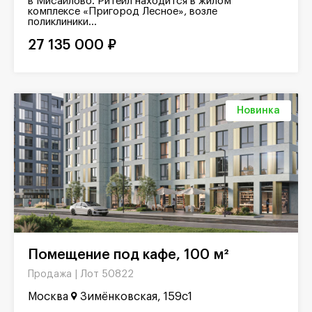
в Мисайлово. Ритейл находится в жилом
комплексе «Пригород Лесное», возле
поликлиники...
27 135 000 ₽
Новинка
Помещение под кафе, 100 м²
Лот 50822
Продажа |
Москва
Зимёнковская, 159с1