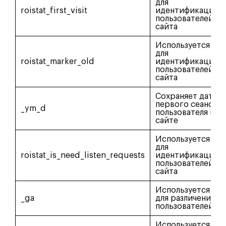
для
roistat_first_visit
идентификации
пользователей
сайта
Используется
для
roistat_marker_old
идентификации
пользователей
сайта
Сохраняет дату
первого сеанса
_ym_d
пользователя на
сайте
Используется
для
roistat_is_need_listen_requests
идентификации
пользователей
сайта
Используется
_ga
для различения
пользователей
Используется