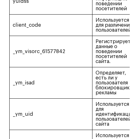
yuidss
поведении
посетителей
Используется
client_code
для различения
пользователей
Регистрирует
данные о
_ym_visorc_61577842
поведении
посетителей
сайта.
Определяет,
есть ли у
_ym_isad
пользователя
блокировщики
рекламы
Используется
для
_ym_uid
идентификации
пользователей
сайта
Используется