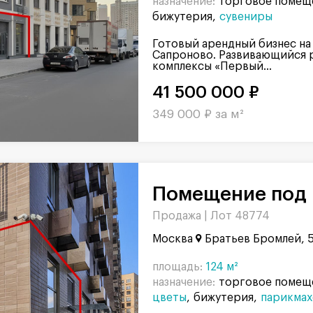
назначение:
торговое помещ
бижутерия
сувениры
Готовый арендный бизнес на
Сапроново. Развивающийся 
комплексы «Первый...
41 500 000 ₽
349 000 ₽ за м²
Помещение под 
Продажа |
Лот 48774
Москва
Братьев Бромлей, 
площадь:
124 м²
назначение:
торговое помещ
цветы
бижутерия
парикмах