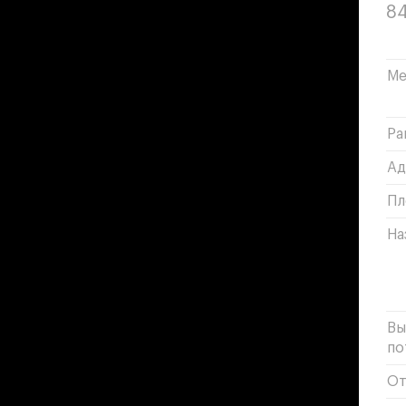
84
Ме
Ра
Ад
Пл
На
Вы
по
От