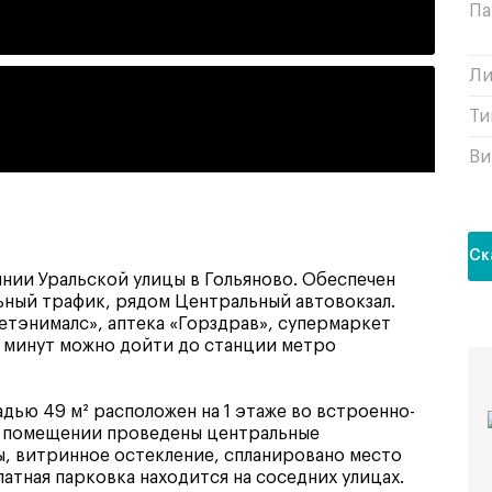
Па
Ли
Ти
Ви
Ск
нии Уральской улицы в Гольяново. Обеспечен
ный трафик, рядом Центральный автовокзал.
тэнималс», аптека «Горздрав», супермаркет
5 минут можно дойти до станции метро
ью 49 м² расположен на 1 этаже во встроенно-
В помещении проведены центральные
ы, витринное остекление, спланировано место
латная парковка находится на соседних улицах.