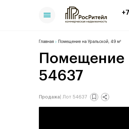
+7
Главная
Помещение на Уральской, 49 м²
Помещение на Уральской, 49 м², лот -
54637
Продажа
| Лот 54637