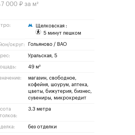
7 000 ₽ за м²
тро:
Щелковская :
5 минут пешком
гольяново
/
ВАО
йон/округ:
рес:
Уральская, 5
ощадь:
49 м²
значение:
магазин
свободное
кофейня
шоурум
аптека
цветы
бижутерия
бизнес
сувениры
микрокредит
сота
3.3 метра
толков:
делка:
без отделки