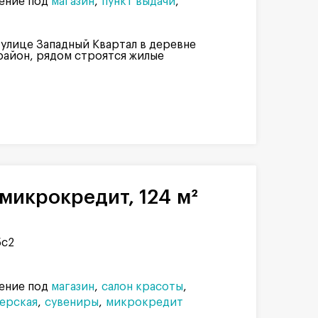
ение под
магазин
пункт выдачи
 улице Западный Квартал в деревне
район, рядом строятся жилые
микрокредит, 124 м²
5с2
ение под
магазин
салон красоты
ерская
сувениры
микрокредит