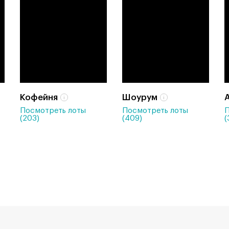
Кофейня
Шоурум
Посмотреть лоты
Посмотреть лоты
П
(203)
(409)
(