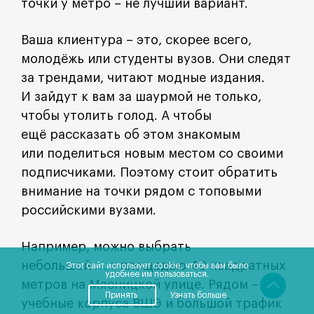
точки у метро – не лучший вариант.
Ваша клиентура – это, скорее всего,
молодёжь или студенты вузов. Они следят
за трендами, читают модные издания.
И зайдут к вам за шаурмой не только,
чтобы утолить голод. А чтобы
ещё рассказать об этом знакомым
или поделиться новым местом со своими
подписчиками. Поэтому стоит обратить
внимание на точки рядом с топовыми
российскими вузами.
Например, можно выбрать
небольшой
лот
площадью 40 квадратных
Этот сайт использует cookie, чтобы вам было
удобнее им пользоваться.
метров на Мясницкой улице. Рядом –
Принять
Узнать больше
учебные корпуса ВШЭ и большой трафик