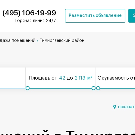
 (495) 106-19-99
Разместить объявление
Горячая линия 24/7
дажа помещений
Тимирязевский район
Площадь от
42
до
2 113
м²
Окупаемость о
показат