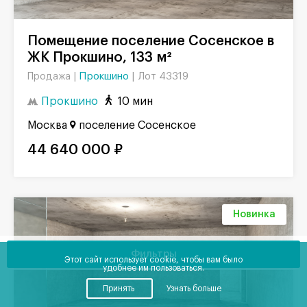
Помещение поселение Сосенское в
ЖК Прокшино, 133 м²
Прокшино
|
Лот 43319
Продажа |
Прокшино
10 мин
Москва
поселение Сосенское
44 640 000 ₽
Новинка
Фильтры
Этот сайт использует cookie, чтобы вам было
удобнее им пользоваться.
Принять
Узнать больше