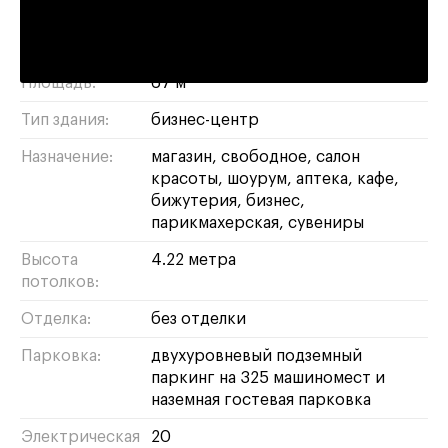
поселение Сосенское, квартал №
Адрес:
35
Площадь:
67 м²
Тип здания:
бизнес-центр
Назначение:
магазин
свободное
салон
красоты
шоурум
аптека
кафе
бижутерия
бизнес
парикмахерская
сувениры
Высота
4.22 метра
потолков:
Отделка:
без отделки
Парковка:
двухуровневый подземный
паркинг на 325 машиномест и
наземная гостевая парковка
Электрическая
20