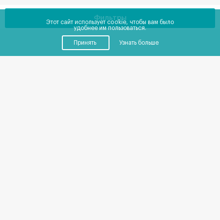
Фильтры
Этот сайт использует cookie, чтобы вам было
удобнее им пользоваться.
Принять
Узнать больше
Купить
Снять
Помещения
от
0
до
0
₽
в месяц
Площадь от
227
до
227
м²
Каталог коммерческой
недвижимости