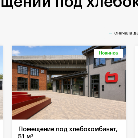
щений под хлебо
cначала 
Новинка
Помещение под хлебокомбинат,
51 м²