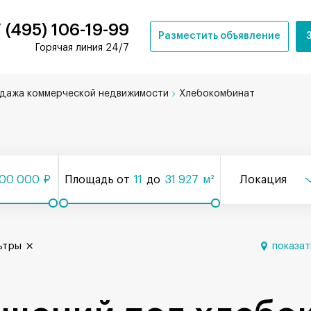
 (495) 106-19-99
Разместить объявление
Горячая линия 24/7
дажа коммерческой недвижимости
Хлебокомбинат
000 000
₽
Площадь от
11
до
31 927
м²
Локация
ьтры
показат