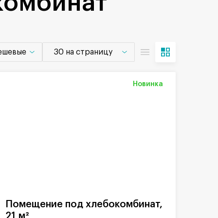
комбинат
дешевые
30 на страницу
Новинка
Помещение под хлебокомбинат,
21 м²