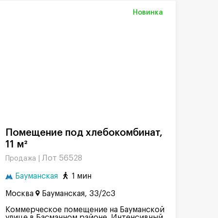
Новинка
Помещение под хлебокомбинат,
11 м²
Лот 56528
Продажа |
Бауманская
1 мин
Москва
Бауманская, 33/2с3
Коммерческое помещение на Бауманской
улице в Басманном районе. Интенсивный