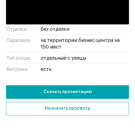
красоты
шоурум
аптека
пункт
выдачи
бижутерия
бизнес
парикмахерская
сувениры
Отделка:
без отделки
Парковка:
на территории бизнес-центра на
150 мест
Тип входа:
отдельный с улицы
Витрины
есть
Скачать презентацию
Назначить просмотр