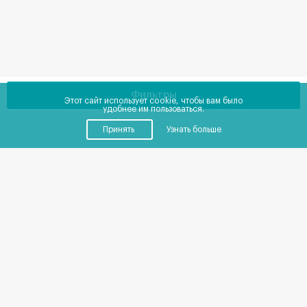
Фильтры
Этот сайт использует cookie, чтобы вам было
удобнее им пользоваться.
Принять
Узнать больше
Купить
Снять
Помещения
от
0
до
0
₽