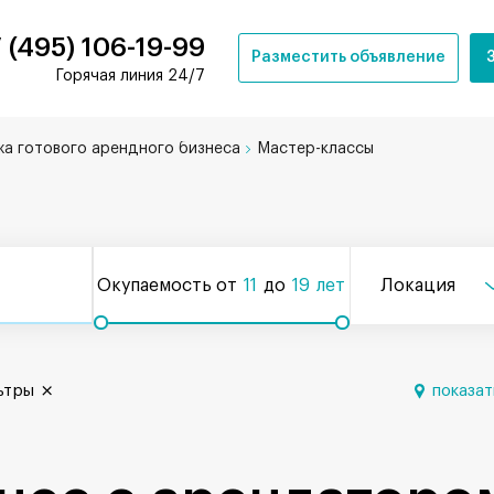
 (495) 106-19-99
Разместить объявление
Горячая линия 24/7
а готового арендного бизнеса
Мастер-классы
Окупаемость от
11
до
19
лет
Локация
ьтры
показат