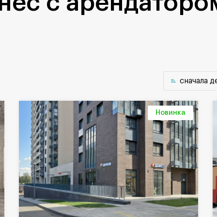
нес с арендаторо
cначала 
Новинка