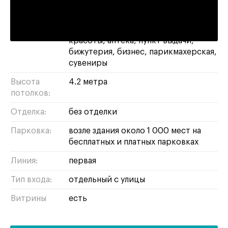
Площадь:
43 м²
Назначение:
магазин
свободное
кофейня
салон
красоты
аптека
пункт выдачи
бижутерия
бизнес
парикмахерская
сувениры
Высота
4.2 метра
потолков:
Отделка:
без отделки
Парковка:
возле здания около 1 000 мест на
бесплатных и платных парковках
Линия:
первая
Тип входа:
отдельный с улицы
Витрины
есть