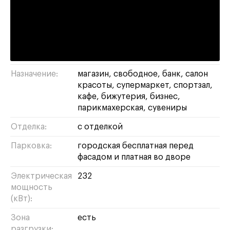
раменки
/
ЗАО
Район/округ:
Адрес:
Мичуринский проспект, 22с1
Площадь:
1082 м²
Назначение:
магазин
свободное
банк
салон
красоты
супермаркет
спортзал
кафе
бижутерия
бизнес
парикмахерская
сувениры
Отделка:
с отделкой
Парковка:
городская бесплатная перед
фасадом и платная во дворе
Электрическая
232
мощность
(кВт):
Зона
есть
разгрузки: