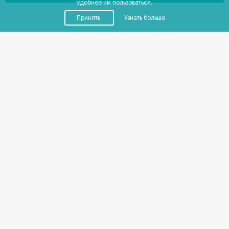
удобнее им пользоваться.
Принять
Узнать больше
Купить
Снять
Помещения
от
0
до
0
₽
в месяц
Площадь от
15
до
188
м²
Каталог коммерческой
недвижимости
Локация
Мы собрали в наш каталог лучшие предложения по