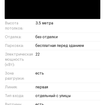
продуктовый магазин
бижутерия
бизнес
парикмахерская
продукты
сувениры
Высота
3.5 метра
потолков:
Отделка:
без отделки
Парковка:
бесплатная перед зданием
Электрическая
22
мощность
(кВт):
Зона
есть
разгрузки:
Линия:
первая
Тип входа:
отдельный с улицы
Витрины
есть