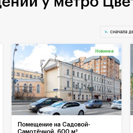
ений у метро Цве
cначала 
Новинка
Помещение на Садовой-
Самотёчной, 600 м²