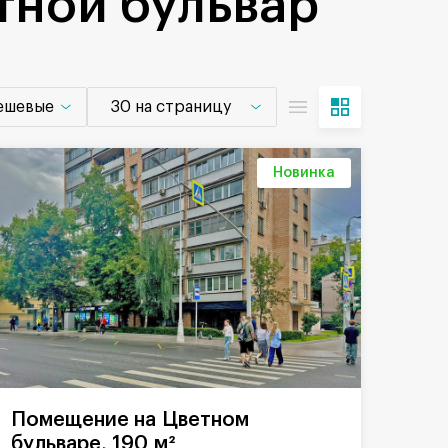
тной бульвар
дешевые
30 на страницу
Новинка
Помещение на Цветном
бульваре, 190 м²