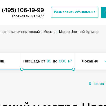
 (495) 106-19-99
Разместить объявление
Горячая линия 24/7
нда нежилых помещений в Москве
Метро Цветной бульвар
сяц
Площадь от
89
до
600
м²
Локация
показат