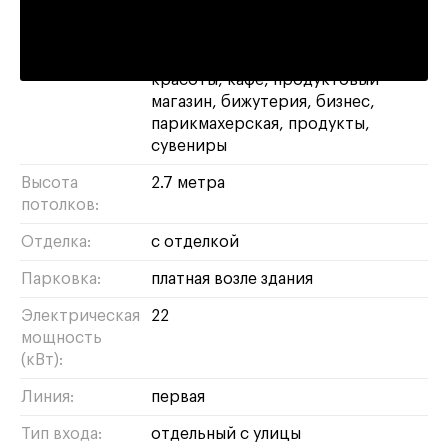
Площадь:
127 м²
Назначение:
магазин
свободное
банк
салон
красоты
кафе
продуктовый
магазин
бижутерия
бизнес
парикмахерская
продукты
сувениры
Высота
2.7 метра
потолков:
Отделка:
с отделкой
Парковка:
платная возле здания
Электрическая
22
мощность
(кВт):
Линия:
первая
Тип входа:
отдельный с улицы