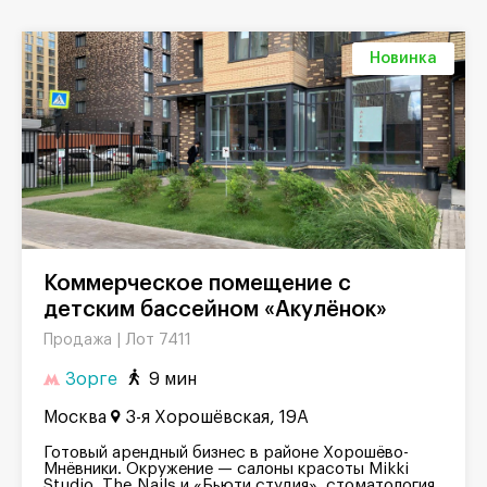
Новинка
Коммерческое помещение с
детским бассейном «Акулёнок»
Лот 7411
Продажа |
Зорге
9 мин
Москва
3-я Хорошёвская, 19А
Готовый арендный бизнес в районе Хорошёво-
Мнёвники. Окружение — салоны красоты Mikki
Studio, The Nails и «Бьюти студия», стоматология