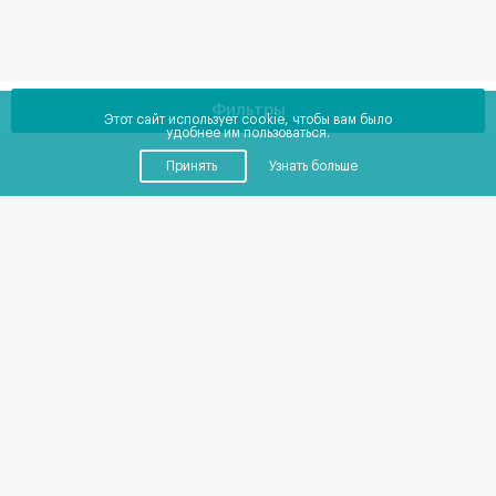
Фильтры
Этот сайт использует cookie, чтобы вам было
удобнее им пользоваться.
Принять
Узнать больше
Купить
Снять
Помещения
от
0
до
0
₽