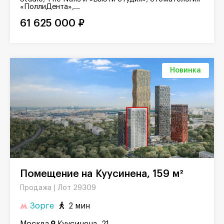
«ПоллиДента»,...
61 625 000 ₽
Новинка
Помещение на Куусинена, 159 м²
Лот 29309
Продажа |
Зорге
2 мин
Москва
Куусинена, 21