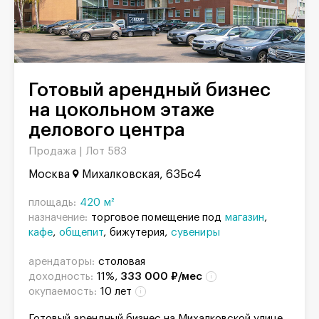
Готовый арендный бизнес
на цокольном этаже
делового центра
Продажа |
Лот 583
Москва
Михалковская, 63Бс4
площадь:
420 м²
назначение:
торговое помещение под
магазин
кафе
общепит
бижутерия
сувениры
арендаторы:
столовая
доходность:
11%,
333 000 ₽/мес
окупаемость:
10 лет
Готовый арендный бизнес на Михалковской улице