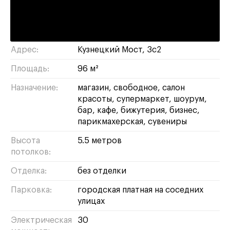
4 минуты пешком
тверской
/
ЦАО
Район/округ:
Адрес:
Кузнецкий Мост, 3с2
Площадь:
96 м²
Назначение:
магазин
свободное
салон
красоты
супермаркет
шоурум
бар
кафе
бижутерия
бизнес
парикмахерская
сувениры
Высота
5.5 метров
потолков:
Отделка:
без отделки
Парковка:
городская платная на соседних
улицах
Электрическая
30