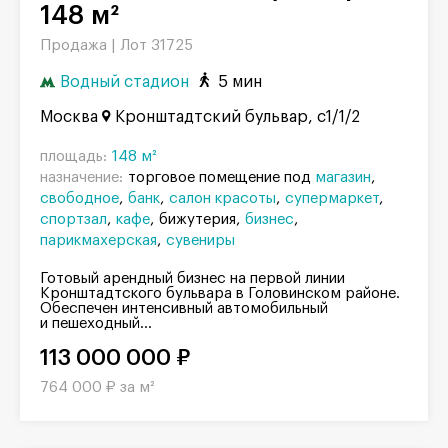
148 м²
Продажа |
Лот 31725
Водный стадион
5 мин
Москва
Кронштадтский бульвар, с1/1/2
площадь:
148 м²
назначение:
торговое помещение под
магазин
свободное
банк
салон красоты
супермаркет
спортзал
кафе
бижутерия
бизнес
парикмахерская
сувениры
Готовый арендный бизнес на первой линии
Кронштадтского бульвара в Головинском районе.
Обеспечен интенсивный автомобильный
и пешеходный...
113 000 000 ₽
764 000 ₽ за м²