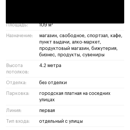
пресненский
/
ЦАО
Район/округ:
Адрес:
Красная Пресня, 12
Площадь:
109 м²
Назначение:
магазин
свободное
спортзал
кафе
пункт выдачи
алко-маркет
продуктовый магазин
бижутерия
бизнес
продукты
сувениры
Высота
4.2 метра
потолков:
Отделка:
без отделки
Парковка:
городская платная на соседних
улицах
Линия:
первая
Тип входа:
отдельный с улицы