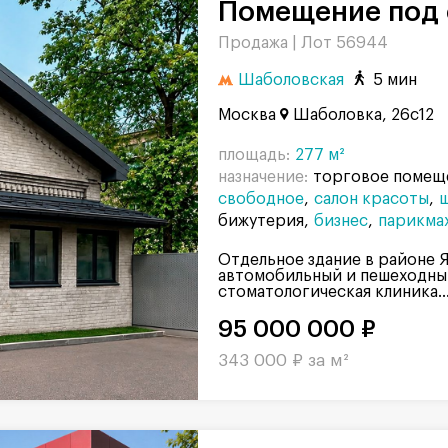
Помещение под 
Продажа |
Лот 56944
Шаболовская
5 мин
Москва
Шаболовка, 26с12
площадь:
277 м²
назначение:
торговое помещ
свободное
салон красоты
бижутерия
бизнес
парикма
Отдельное здание в районе 
автомобильный и пешеходны
стоматологическая клиника..
95 000 000 ₽
343 000 ₽ за м²