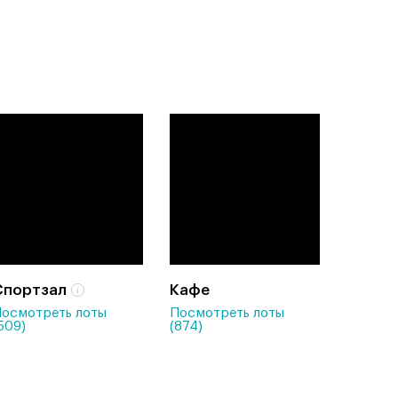
Спортзал
Кафе
осмотреть лоты
Посмотреть лоты
509)
(874)