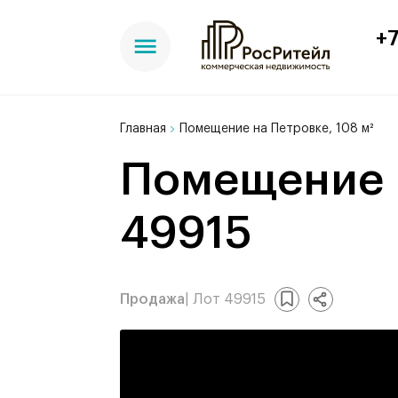
+7
Главная
Помещение на Петровке, 108 м²
Помещение на Петровке, 108 м², лот -
49915
Продажа
| Лот 49915