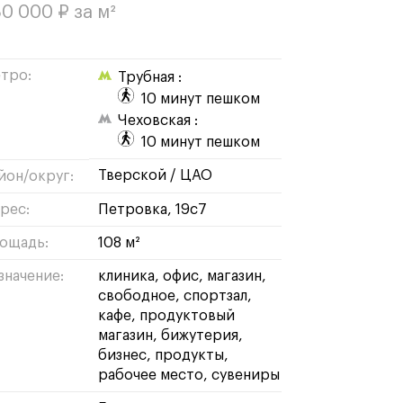
0 000 ₽ за м²
тро:
Трубная :
10 минут пешком
Чеховская :
10 минут пешком
тверской
/
ЦАО
йон/округ:
рес:
Петровка, 19с7
ощадь:
108 м²
значение:
клиника
офис
магазин
свободное
спортзал
кафе
продуктовый
магазин
бижутерия
бизнес
продукты
рабочее место
сувениры