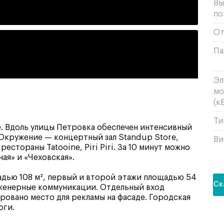
Вы
по
От
Па
Эл
мо
(кВ
Ти
е. Вдоль улицы Петровка обеспечен интенсивный
Окружение — концертный зал Standup Store,
Ви
 рестораны Tatooine, Piri Piri. За 10 минут можно
ая» и «Чеховская».
дью 108 м², первый и второй этажи площадью 54
Ск
женерные коммуникации. Отдельный вход
ировано место для рекламы на фасаде. Городская
оги.