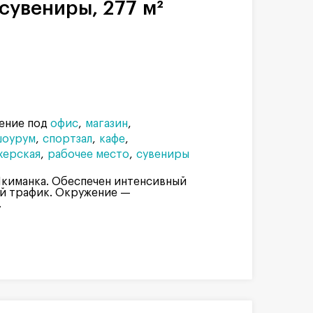
сувениры, 277 м²
ение под
офис
магазин
шоурум
спортзал
кафе
херская
рабочее место
сувениры
Якиманка. Обеспечен интенсивный
й трафик. Окружение —
.