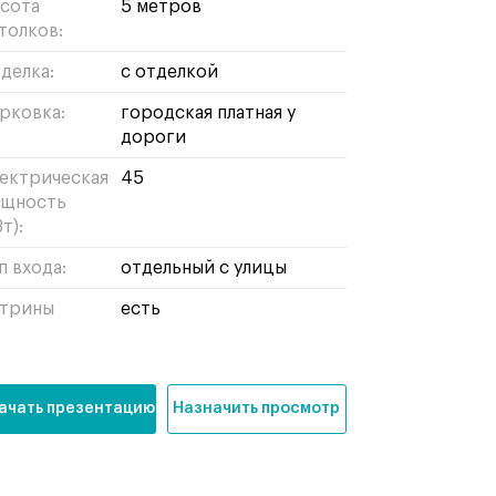
сота
5 метров
толков:
делка:
с отделкой
рковка:
городская платная у
дороги
ектрическая
45
щность
т):
п входа:
отдельный с улицы
трины
есть
ачать презентацию
Назначить просмотр