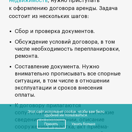
недвижимость
, нужно приступать
к оформлению договора аренды. Задача
состоит из нескольких шагов:
Сбор и проверка документов.
Обсуждение условий договора, в том
числе необходимость перепланировки,
ремонта.
Составление документа. Нужно
внимательно прописывать все спорные
ситуации, в том числе в отношении
эксплуатации и сроков внесения
оплаты.
К договору прилагаются
сопутствующие бумаги: технические
Этот сайт использует cookie, чтобы вам было
удобнее им пользоваться.
сведения о помещении, описание
Принять
Узнать больше
сооружений и участка, акт приёма-