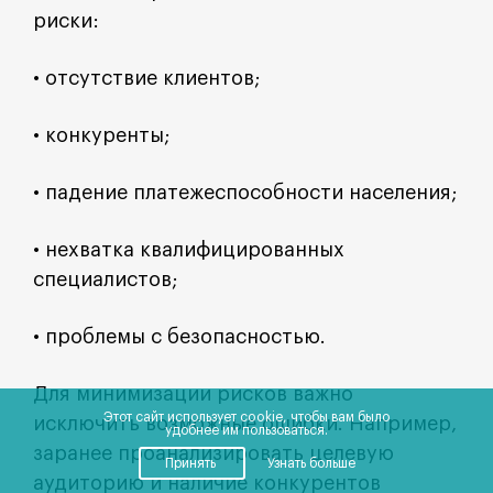
риски:
• отсутствие клиентов;
• конкуренты;
• падение платежеспособности населения;
• нехватка квалифицированных
специалистов;
• проблемы с безопасностью.
Для минимизации рисков важно
Этот сайт использует cookie, чтобы вам было
исключить возможные ошибки. Например,
удобнее им пользоваться.
заранее проанализировать целевую
Принять
Узнать больше
аудиторию и наличие конкурентов