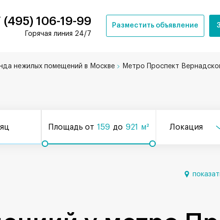
 (495) 106-19-99
Разместить объявление
Горячая линия 24/7
нда нежилых помещений в Москве
Метро Проспект Вернадско
сяц
Площадь от
159
до
921
м²
Локация
показат