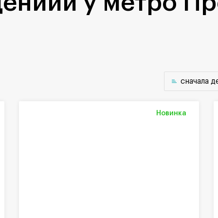
ениий у метро Пр
cначала 
Новинка