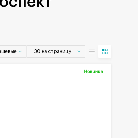
оспект
дешевые
30 на страницу
Новинка