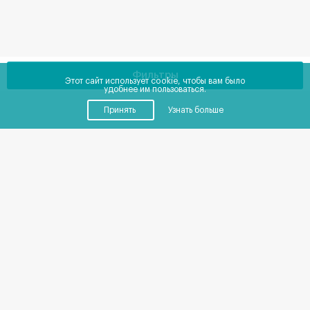
Фильтры
Этот сайт использует cookie, чтобы вам было
удобнее им пользоваться.
Принять
Узнать больше
Купить
Снять
Помещения
от
0
до
0
₽
в месяц