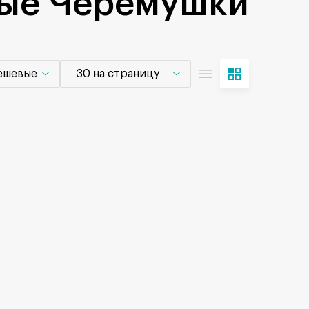
вые Черемушки
дешевые
30 на страницу