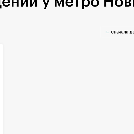
ений у метро Но
cначала 