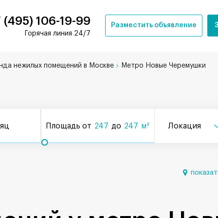
 (495) 106-19-99
Разместить объявление
Горячая линия 24/7
нда нежилых помещений в Москве
Метро Новые Черемушки
сяц
Площадь от
247
до
247
м²
Локация
показат