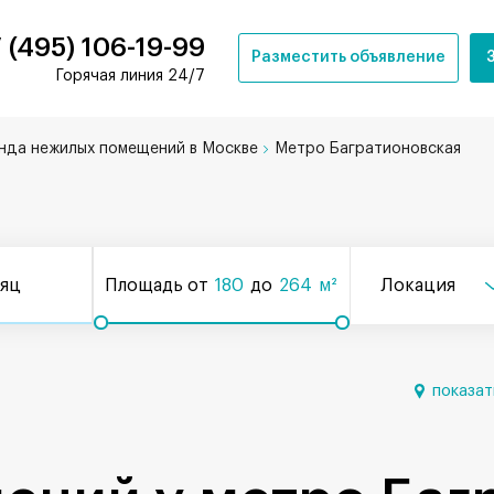
 (495) 106-19-99
Разместить объявление
Горячая линия 24/7
нда нежилых помещений в Москве
Метро Багратионовская
сяц
Площадь от
180
до
264
м²
Локация
показат