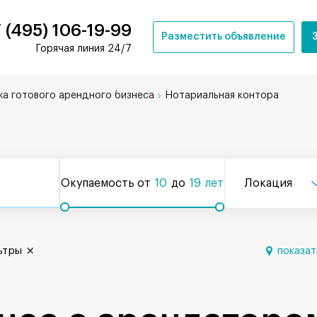
 (495) 106-19-99
Разместить объявление
Горячая линия 24/7
а готового арендного бизнеса
Нотариальная контора
Окупаемость от
10
до
19
лет
Локация
ьтры
показат