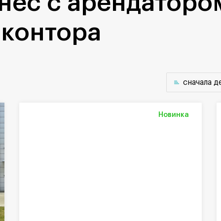
нес с арендаторо
 контора
cначала 
Новинка