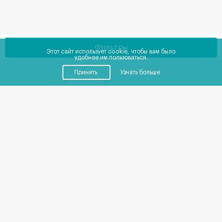
Фильтры
Этот сайт использует cookie, чтобы вам было
удобнее им пользоваться.
Принять
Узнать больше
Купить
Снять
ГАБ
от
0
до
0
₽
Окупаемость от
20
до
20
лет