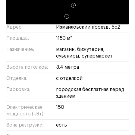
Окупаемость:
12 лет
Доходность:
9%
Адрес:
Измайловский проезд, 5с2
Площадь:
1153 м²
Назначение:
магазин
бижутерия
сувениры
супермаркет
Высота потолков:
3.4 метра
Отделка:
с отделкой
Парковка:
городская бесплатная перед
зданием
Электрическая
150
мощность (кВт):
Зона разгрузки:
есть