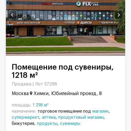
Помещение под сувениры,
1218 м²
Продажа |
Лот 57298
Москва
Химки, Юбилейный проезд, 8
площадь:
1 218 м²
назначение:
торговое помещение под
магазин
супермаркет
аптека
продуктовый магазин
бижутерия
продукты
сувениры