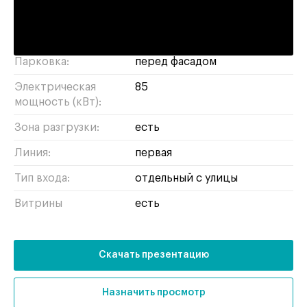
Высота потолков:
3.9 метра
Отделка:
с отделкой
Парковка:
перед фасадом
Электрическая
85
мощность (кВт):
Зона разгрузки:
есть
Линия:
первая
Тип входа:
отдельный с улицы
Витрины
есть
Скачать презентацию
Назначить просмотр