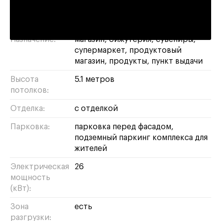
23
Площадь:
91 м²
Назначение:
магазин
бижутерия
сувениры
супермаркет
продуктовый
магазин
продукты
пункт выдачи
Высота
5.1 метров
потолков:
Отделка:
с отделкой
Парковка:
парковка перед фасадом,
подземный паркинг комплекса для
жителей
Электрическая
26
мощность
(кВт):
Зона
есть
разгрузки: