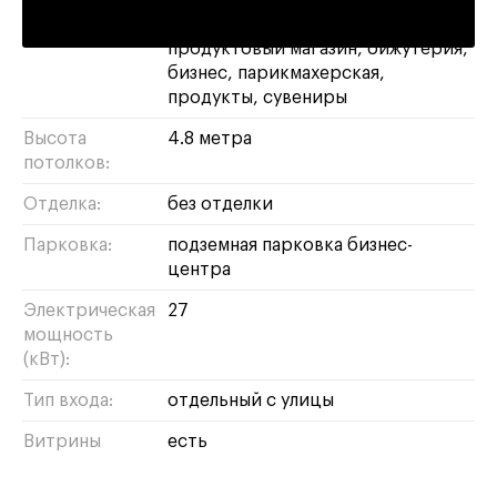
красоты
шоурум
кафе
продуктовый магазин
бижутерия
бизнес
парикмахерская
продукты
сувениры
Высота
4.8 метра
потолков:
Отделка:
без отделки
Парковка:
подземная парковка бизнес-
центра
Электрическая
27
мощность
(кВт):
Тип входа:
отдельный с улицы
Витрины
есть