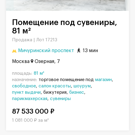
Помещение под сувениры,
81 м²
Продажа |
Лот 17213
Мичуринский проспект
13 мин
Москва
Озерная, 7
площадь:
81 м²
назначение:
торговое помещение под
магазин
свободное
салон красоты
шоурум
пункт выдачи
бижутерия
бизнес
парикмахерская
сувениры
87 533 000 ₽
1 081 000 ₽ за м²