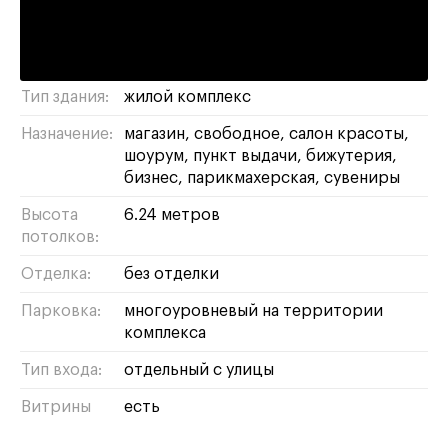
Озерная, 7
Адрес:
Площадь:
81 м²
Тип здания:
жилой комплекс
Назначение:
магазин
свободное
салон красоты
шоурум
пункт выдачи
бижутерия
бизнес
парикмахерская
сувениры
Высота
6.24 метров
потолков:
Отделка:
без отделки
Парковка:
многоуровневый на территории
комплекса
Тип входа:
отдельный с улицы
Витрины
есть