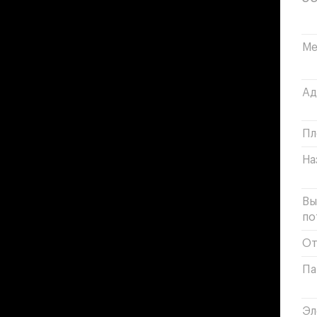
Ме
Ад
Пл
На
Вы
по
От
Па
Эл