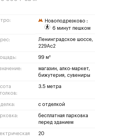
тро:
Новоподрезково :
6 минут пешком
Ленинградское шоссе,
рес:
229Ас2
ощадь:
99 м²
значение:
магазин
алко-маркет
бижутерия
сувениры
сота
3.5 метра
толков:
делка:
с отделкой
рковка:
бесплатная парковка
перед зданием
ектрическая
20