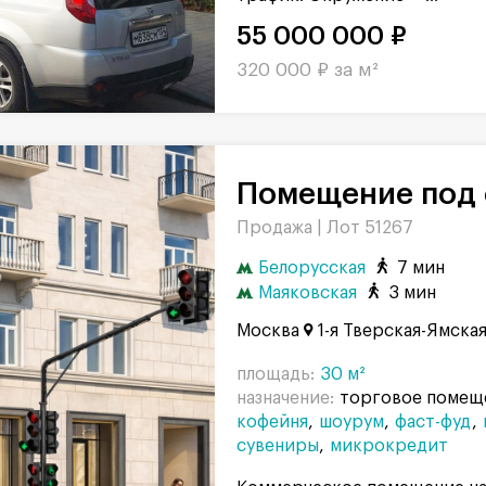
55 000 000 ₽
320 000 ₽ за м²
Помещение под 
Продажа |
Лот 51267
Белорусская
7 мин
Маяковская
3 мин
Москва
1-я Тверская-Ямская,
площадь:
30 м²
назначение:
торговое помещ
кофейня
шоурум
фаст-фуд
сувениры
микрокредит