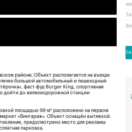
мо
Ти
Ви
Ск
ском районе. Объект располагается на въезде
спечен большой автомобильный и пешеходный
ёрочка», фаст-фуд Burger King, спортивная
но дойти до железнодорожной станции
овкой площадью 99 м² расположено на первом
омаркет «Вингараж». Объект оснащён вытяжкой.
стекление, предусмотрено место для рекламы
сплатная парковка.