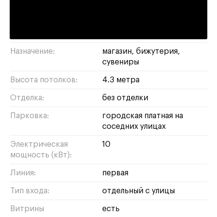
Адрес:
Красная Пресня, 12
Площадь:
40 м²
Назначение:
магазин
бижутерия
сувениры
Высота потолков:
4.3 метра
Отделка:
без отделки
Парковка:
городская платная на
соседних улицах
Электрическая
10
мощность (кВт):
Линия:
первая
Тип входа:
отдельный с улицы
Витрины
есть