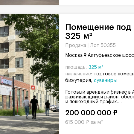
Помещение под парикмахерскую,
325 м²
Продажа |
Лот 50355
Москва
Алтуфьевское шосс
площадь:
325 м²
назначение:
торговое помещ
бижутерия
сувениры
Готовый арендный бизнес в 
развивающийся район, обес
и пешеходный трафик....
200 000 000 ₽
615 000 ₽ за м²