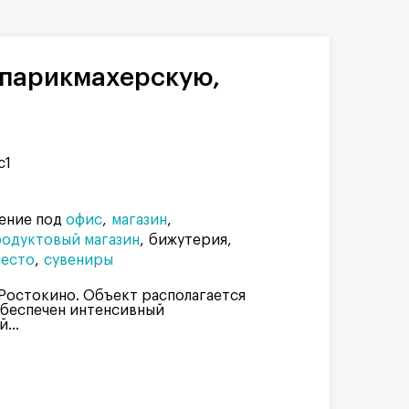
с1
ение под
офис
магазин
одуктовый магазин
бижутерия
место
сувениры
Ростокино. Объект располагается
 обеспечен интенсивный
...