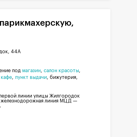
док, 44А
ение под
магазин
салон красоты
кафе
пункт выдачи
бижутерия
 первой линии улицы Жилгородок
т железнодорожная линия МЦД —
.