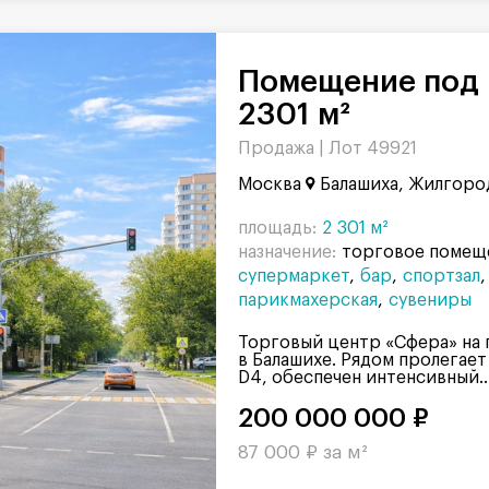
Помещение под парикмахерскую,
2301 м²
Продажа |
Лот 49921
Москва
Балашиха, Жилгоро
площадь:
2 301 м²
назначение:
торговое помещ
супермаркет
бар
спортзал
парикмахерская
сувениры
Торговый центр «Сфера» на
в Балашихе. Рядом пролегае
D4, обеспечен интенсивный..
200 000 000 ₽
87 000 ₽ за м²