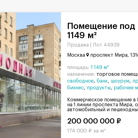
Помещение под парикмахерскую,
1149 м²
Продажа |
Лот 44939
Москва
проспект Мира, 131
площадь:
1 149 м²
назначение:
торговое помещ
свободное
банк
шоурум
пр
бизнес
продукты
рабочее 
Коммерческое помещение в 
на 1 линии проспекта Мира,
автомобильный и пешеходный
200 000 000 ₽
174 000 ₽ за м²