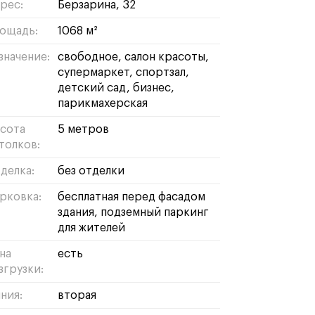
рес:
Берзарина, 32
ощадь:
1068 м²
значение:
свободное
салон красоты
супермаркет
спортзал
детский сад
бизнес
парикмахерская
сота
5 метров
толков:
делка:
без отделки
рковка:
бесплатная перед фасадом
здания, подземный паркинг
для жителей
на
есть
згрузки:
ния:
вторая