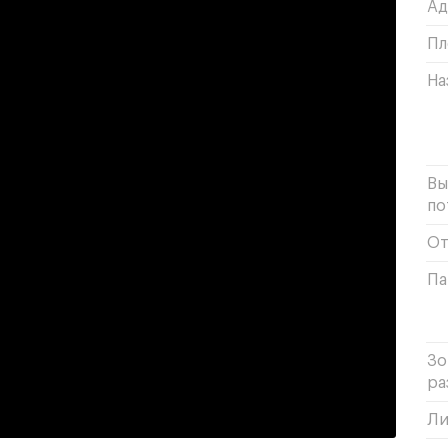
Ад
Пл
На
Вы
по
От
Па
Зо
ра
Ли