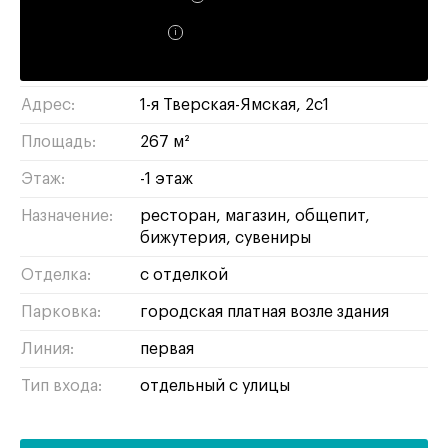
Доходность:
6%
Район/округ:
тверской
/
ЦАО
Адрес:
1-я Тверская-Ямская, 2с1
Площадь:
267 м²
Этаж:
-1 этаж
Назначение:
ресторан
магазин
общепит
бижутерия
сувениры
Отделка:
с отделкой
Парковка:
городская платная возле здания
Линия:
первая
Тип входа:
отдельный с улицы