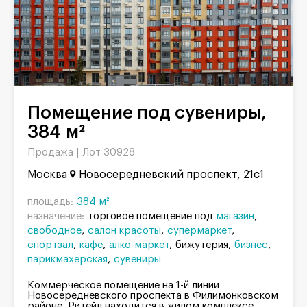
Помещение под сувениры,
384 м²
Продажа |
Лот 30928
Москва
Новосередневский проспект, 21с1
площадь:
384 м²
назначение:
торговое помещение под
магазин
свободное
салон красоты
супермаркет
спортзал
кафе
алко-маркет
бижутерия
бизнес
парикмахерская
сувениры
Коммерческое помещение на 1-й линии
Новосередневского проспекта в Филимонковском
районе. Ритейл находится в жилом комплексе