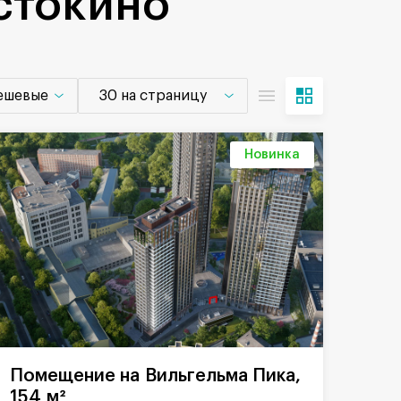
стокино
дешевые
30 на страницу
Новинка
Помещение на Вильгельма Пика,
154 м²