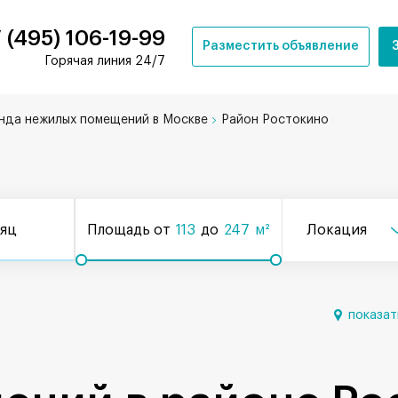
 (495) 106-19-99
Разместить объявление
Горячая линия 24/7
нда нежилых помещений в Москве
Район Ростокино
сяц
Площадь от
113
до
247
м²
Локация
показат