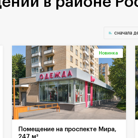
ений в районе Ро
cначала 
Новинка
Помещение на проспекте Мира,
247 м²