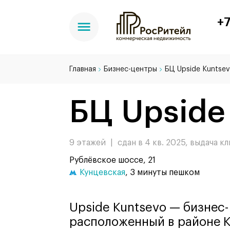
+7
Главная
Бизнес-центры
БЦ Upside Kuntse
БЦ Upside
9 этажей
|
сдан в 4 кв. 2025, выдача к
Рублёвское шоссе, 21
Кунцевская
, 3 минуты пешком
Upside Kuntsevo — бизнес-
расположенный в районе Ку