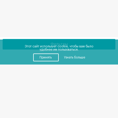
Фильтры
Этот сайт использует cookie, чтобы вам было
удобнее им пользоваться.
Принять
Узнать больше
Купить
Снять
ГАБ
от
0
до
0
₽