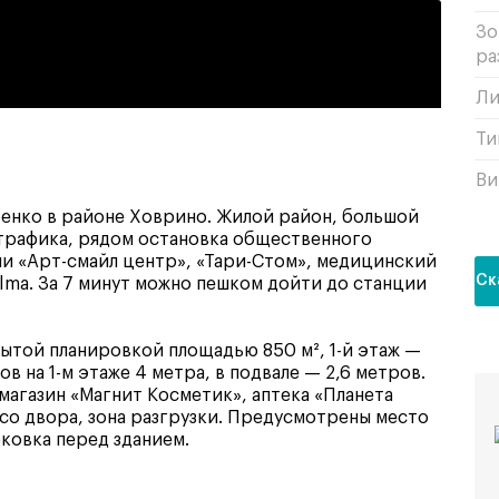
Зо
ра
Ли
Ти
Ви
бенко в районе Ховрино. Жилой район, большой
трафика, рядом остановка общественного
и «Арт-смайл центр», «Тари-Стом», медицинский
Ск
lma. За 7 минут можно пешком дойти до станции
ытой планировкой площадью 850 м², 1-й этаж —
ов на 1-м этаже 4 метра, в подвале — 2,6 метров.
агазин «Магнит Косметик», аптека «Планета
 со двора, зона разгрузки. Предусмотрены место
рковка перед зданием.