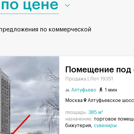
по цене
 предложения по коммерческой
Помещение под 
Продажа |
Лот 19351
Алтуфьево
1 мин
Москва
Алтуфьевское шосс
площадь:
385 м²
назначение:
торговое помещ
бижутерия
сувениры