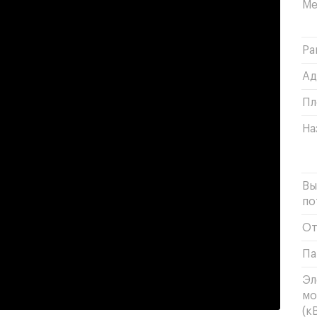
Ме
Ра
Ад
Пл
На
Вы
по
От
Па
Эл
мо
(кВ