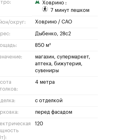
тро:
Ховрино :
7 минут пешком
ховрино
/
САО
йон/округ:
рес:
Дыбенко, 28с2
ощадь:
850 м²
значение:
магазин
супермаркет
аптека
бижутерия
сувениры
сота
4 метра
толков:
делка:
с отделкой
рковка:
перед фасадом
ектрическая
120
щность
т):