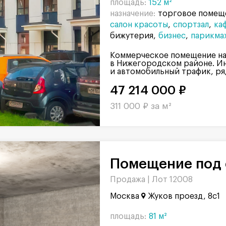
площадь:
152 м²
назначение:
торговое помещ
салон красоты
спортзал
ка
бижутерия
бизнес
парикма
Коммерческое помещение на 
в Нижегородском районе. И
и автомобильный трафик, ряд
47 214 000 ₽
311 000 ₽ за м²
Помещение под 
Продажа |
Лот 12008
Москва
Жуков проезд, 8с1
площадь:
81 м²