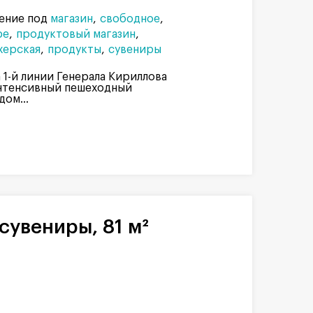
ение под
магазин
свободное
фе
продуктовый магазин
херская
продукты
сувениры
1-й линии Генерала Кириллова
нтенсивный пешеходный
ом...
сувениры, 81 м²