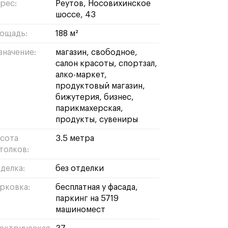
рес:
Реутов, Носовихинское
шоссе, 43
ощадь:
188 м²
значение:
магазин
свободное
салон красоты
спортзал
алко-маркет
продуктовый магазин
бижутерия
бизнес
парикмахерская
продукты
сувениры
сота
3.5 метра
толков:
делка:
без отделки
рковка:
бесплатная у фасада,
паркинг на 5719
машиномест