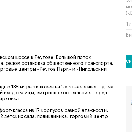
Эл
мо
(кВ
Ти
Ви
ском шоссе в Реутове. Большой поток
Ск
а, рядом остановка общественного транспорта.
рговые центры «Реутов Парк» и «Никольский
ью 188 м² расположен на 1-м этаже жилого дома
й вход с улицы, витринное остекление. Перед
арковка.
орт-класса из 17 корпусов разной этажности.
2 детских сада, поликлиника, торговый центр
.